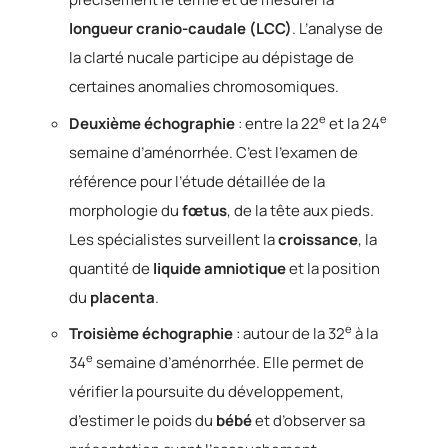
longueur cranio-caudale (LCC)
. L’analyse de
la clarté nucale participe au dépistage de
certaines anomalies chromosomiques.
e
e
Deuxième échographie
: entre la 22
et la 24
semaine d’aménorrhée. C’est l’examen de
référence pour l’étude détaillée de la
morphologie du
fœtus
, de la tête aux pieds.
Les spécialistes surveillent la
croissance
, la
quantité de
liquide amniotique
et la position
du
placenta
.
e
Troisième échographie
: autour de la 32
à la
e
34
semaine d’aménorrhée. Elle permet de
vérifier la poursuite du développement,
d’estimer le poids du
bébé
et d’observer sa